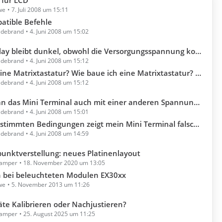
 für LCD
we
7. Juli 2008 um 15:11
atible Befehle
ildebrand
4. Juni 2008 um 15:02
bleibt dunkel, obwohl die Versorgungsspannung korrekt anliegt. An was liegt das?
ildebrand
4. Juni 2008 um 15:12
Matrixtastatur? Wie baue ich eine Matrixtastatur? Wie schließe ich sie am MT/GR an?
ildebrand
4. Juni 2008 um 15:12
das Mini Terminal auch mit einer anderen Spannung versorgen?
ildebrand
4. Juni 2008 um 15:01
Bedingungen zeigt mein Mini Terminal falsche Zeichen an. Danach können keine Festtexte mehr angezeigt werden.
ildebrand
4. Juni 2008 um 14:59
unktverstellung: neues Platinenlayout
lamper
18. November 2020 um 13:05
n bei beleuchteten Modulen EX30xx
we
5. November 2013 um 11:26
te Kalibrieren oder Nachjustieren?
lamper
25. August 2025 um 11:25